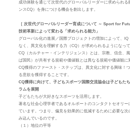
成功体験を通じて次世代のグローバルリーダーに求められる
ンスCQ）を身につける機会を創出します。
［ 次世代グローバルリーダー育成について ～ Sport for Futur
技術革新によって変わる「求められる能力」
グローバル化の進展／国際プロジェクトの増加によって、IQ
なく、異文化を理解する力（CQ）が求められるようになっ
CQ（カルチャー・インテリジェンス）とは、宗教、信念、
ば国民）が共有する規範や価値観とは異なる規範や価値観に
CQ獲得のファースト・ステップは、異文化に対する興味！
る意欲を獲得することです。
CQ獲得に向けて、子どもスポーツ国際交流協会は子どもた
ラムを展開
子どもたちが大好きなスポーツを活用します。
著名な社会心理学者であるオルポートのコンタクトセオリー
ています。つまり、偏見を効果的に低減するために必要な次
み込んでいるのです。
（１）地位の平等