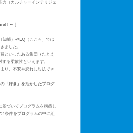
能力（カルチャーインテリジェ
e!! ～ ］
（知能）やEQ（こころ）では
てきました。
風習といったある集団（たとえ
対する柔軟性といえます。
つまり、不安や恐れに対抗でき
ちの「好き」を活かしたプログ
に基づいてプログラムを構築し
の4条件をプログラムの中に組