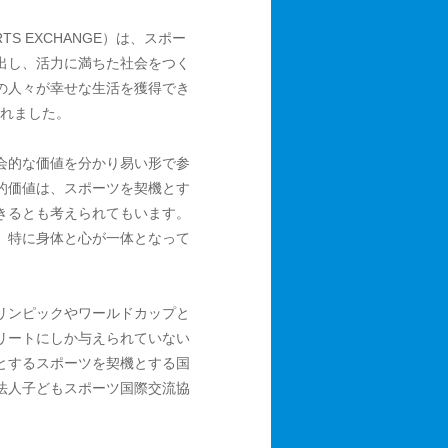
TS EXCHANGE）は、スポー
出し、活力に満ちた社会をつく
の人々が幸せな生活を獲得でき
されました。
会的な価値を分かり易い形で参
的価値は、スポーツを契機とす
きるとも考えられてもいます。
、特に身体と心が一体となって
リンピックやワールドカップと
リートにしか与えられていない
とするスポーツを契機とする国
法人子どもスポーツ国際交流協