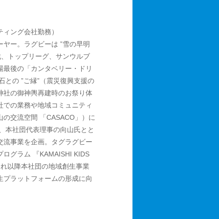
ィング会社勤務）
ヤー。ラグビーは ”雪の早明
戦、トップリーグ、サンウルブ
場最後の「カンタベリー・ドリ
石との ”ご縁”（震災復興支援の
神社の御神輿再建時のお祭り体
社での業務や地域コミュニティ
の交流空間 「CASACO」）に
から、本社団代表理事の向山氏とと
交流事業を企画。タグラグビー
ラム 『KAMAISHI KIDS
、それ以降本社団の地域創生事業
生プラットフォームの形成に向