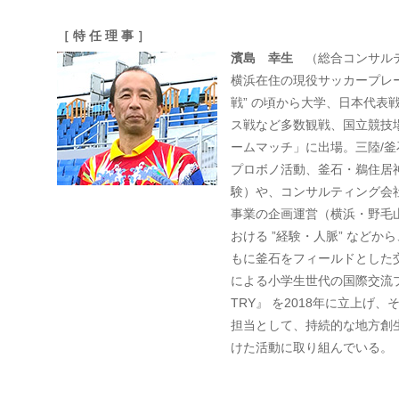
［ 特 任 理 事 ］
濱島 幸生
（総合コンサルテ
横浜在住の現役サッカープレー
戦” の頃から大学、日本代表
ス戦など多数観戦、国立競技
ームマッチ」に出場。三陸/釜
プロボノ活動、釜石・鵜住居
験）や、コンサルティング会
事業の企画運営（横浜・野毛山
おける ”経験・人脈” など
もに釜石をフィールドとした
による小学生世代の国際交流プログ
TRY』 を2018年に立上げ
担当として、持続的な地方創
けた活動に取り組んでいる。