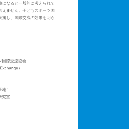
験になると一般的に考えられて
言えません。子どもスポーツ国
実施し、国際交流の効果を明ら
ツ国際交流協会
Exchange）
番地１
研究室