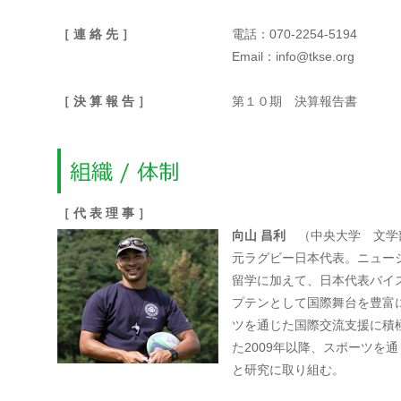
［ 連 絡 先 ］
電話：070-2254-5194
Email：
info@tkse.org
［ 決 算 報 告 ］
第１０期 決算報告書
［ 代 表 理 事 ］
向山 昌利
（中央大学 文学
元ラグビー日本代表。ニュー
留学に加えて、日本代表バイ
プテンとして国際舞台を豊富
ツを通じた国際交流支援に積
た2009年以降、スポーツを
と研究に取り組む。