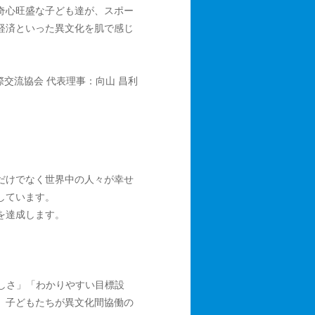
奇心旺盛な子ども達が、スポー
経済といった異文化を肌で感じ
際交流協会 代表理事：向山 昌利
だけでなく世界中の人々が幸せ
しています。
を達成します。
て、「楽しさ」「わかりやすい目標設
、子どもたちが異文化間協働の