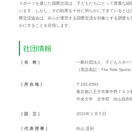
スポーツを通じた国際交流は、子どもたちにとって貴重な経
います。しかし、その効果を十分に明らかにできているとは
際交流協会は、自らが運営する国際交流を対象とする調査を
かにすることを目指します。
［ 名 称 ］
一般社団法人 子どもスポー
（英語表記：The Kids Sports 
［ 所 在 地 ］
〒192-0393
東京都八王子市東中野７４２
中央大学 文学部 向山昌利
［ 設 立 ］
2015年１月５日
［ 代 表 理 事 ］
向山 昌利