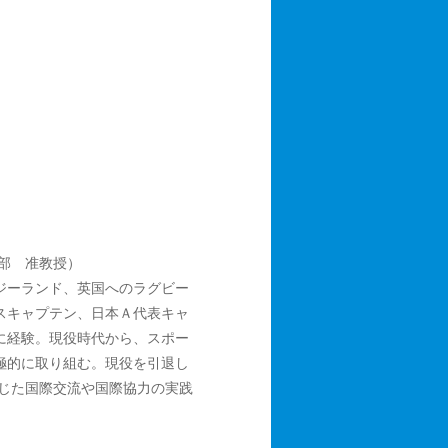
部 准教授）
ジーランド、英国へのラグビー
スキャプテン、日本Ａ代表キャ
に経験。現役時代から、スポー
極的に取り組む。現役を引退し
通じた国際交流や国際協力の実践