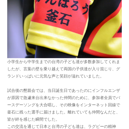
小学生から中学生までの台湾の子ども達が多数参加してくれま
したが、言葉の壁を乗り越えて両国の子供達が入り混じり、グ
ランドいっぱいに元気な声と笑顔が溢れていました。
試合後の懇親会では、当日誕生日であったのにインフルエンザ
が原因で急遽来台出来なかった仲間のために、参加者全員でバ
ースデーソングを大合唱し、その映像をインターネット回線で
釜石に残った選手に届けました。離れていても仲間なんだと、
皆が絆を感じた瞬間でした。
この交流を通じて日本と台湾の子ども達は、ラグビーの精神